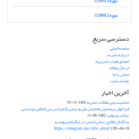
دوره 3 (1395)
دوره 2 (1394)
دسترسی سریع
صفحه اصلی
درباره نشریه
اعضای هیات تحریریه
ارسال مقاله
تماس با ما
نقشه سایت
آخرین اخبار
مشابهت‌یابی مقالات نشریه
1402-11-01
فراخوان بیستمین همایش ملی و نهمین کنفرانس بین المللی مهندسی
ساخت و تولید
1402-08-15
به کانال اطلاع رسانی انجمن در تلگرام بپیوندید ...
https://telegram.me/info_smeir
1395-06-19