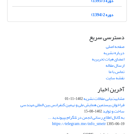
دوره 3 (1395)
دوره 2 (1394)
دسترسی سریع
صفحه اصلی
درباره نشریه
اعضای هیات تحریریه
ارسال مقاله
تماس با ما
نقشه سایت
آخرین اخبار
مشابهت‌یابی مقالات نشریه
1402-11-01
فراخوان بیستمین همایش ملی و نهمین کنفرانس بین المللی مهندسی
ساخت و تولید
1402-08-15
به کانال اطلاع رسانی انجمن در تلگرام بپیوندید ...
https://telegram.me/info_smeir
1395-06-19