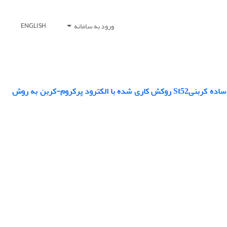
ورود به سامانه
ENGLISH
تاثیر حضور لایه میانی فولاد زنگ نزن آستنیتی309 بر ریز ساختار و خواص مکانیکی فولاد ساده کربنیSt52 روکش کاری شده با الکترود پرکروم-کربن به روش