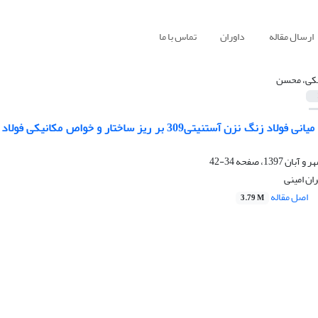
ارسال مقاله
داوران
تماس با ما
کی، محسن
34-42
ان امینی
اصل مقاله
3.79 M