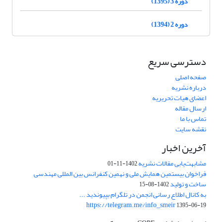
دوره 3 (1395)
دوره 2 (1394)
دسترسی سریع
صفحه اصلی
درباره نشریه
اعضای هیات تحریریه
ارسال مقاله
تماس با ما
نقشه سایت
آخرین اخبار
مشابهت‌یابی مقالات نشریه
1402-11-01
فراخوان بیستمین همایش ملی و نهمین کنفرانس بین المللی مهندسی
ساخت و تولید
1402-08-15
به کانال اطلاع رسانی انجمن در تلگرام بپیوندید ...
https://telegram.me/info_smeir
1395-06-19