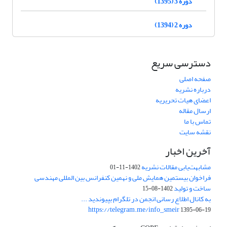
دوره 3 (1395)
دوره 2 (1394)
دسترسی سریع
صفحه اصلی
درباره نشریه
اعضای هیات تحریریه
ارسال مقاله
تماس با ما
نقشه سایت
آخرین اخبار
مشابهت‌یابی مقالات نشریه
1402-11-01
فراخوان بیستمین همایش ملی و نهمین کنفرانس بین المللی مهندسی
ساخت و تولید
1402-08-15
به کانال اطلاع رسانی انجمن در تلگرام بپیوندید ...
https://telegram.me/info_smeir
1395-06-19