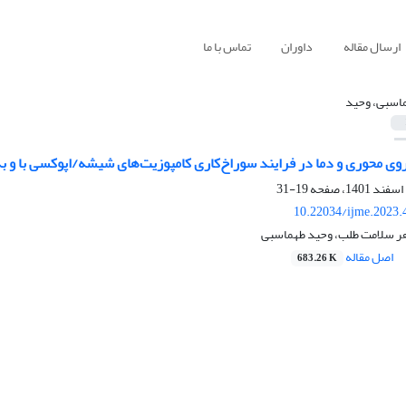
ارسال مقاله
داوران
تماس با ما
اسبی، وحید
وی محوری و دما در فرایند سوراخ‌کاری کامپوزیت‌های شیشه/اپوکسی با و بد
19-31
10.22034/ijme.2023.
هر سلامت طلب، وحید طهماسبی
اصل مقاله
683.26 K