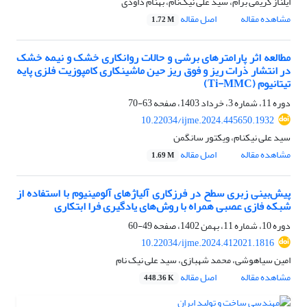
ایلناز کریمی برام، سید علی نیک‌نام، بهنام داودی
مشاهده مقاله
اصل مقاله
1.72 M
مطالعه اثر پارامترهای برشی و حالات روانکاری خشک و نیمه خشک
در انتشار ذرات ریز و فوق ریز حین ماشینکاری کامپوزیت فلزی پایه
تیتانیوم (Ti-MMC)
دوره 11، شماره 3، خرداد 1403، صفحه
63-70
10.22034/ijme.2024.445650.1932
سید علی نیکنام، ویکتور سانگمن
مشاهده مقاله
اصل مقاله
1.69 M
پیش‌بینی زبری سطح در فرزکاری آلیاژهای آلومینیوم با استفاده از
شبکه فازی عصبی همراه با روش‌های یادگیری فرا ابتکاری
دوره 10، شماره 11، بهمن 1402، صفحه
49-60
10.22034/ijme.2024.412021.1816
امین سیاهوشی، محمد شهبازی، سید علی نیک نام
مشاهده مقاله
اصل مقاله
448.36 K