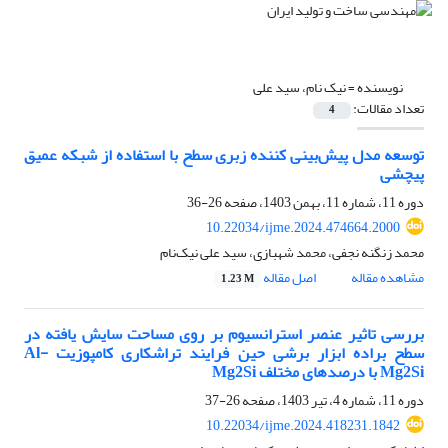
نویسنده =
نیک نام، سید علی
تعداد مقالات:
4
توسعه مدل پیش‌بینی کننده زبری سطح با استفاده از شبکه عمیق
پیچشی
دوره 11، شماره 11، بهمن 1403، صفحه
26-36
10.22034/ijme.2024.474664.2000
محمد زنگنه نجفی، محمد شهبازی، سید علی نیک‌نام
مشاهده مقاله
اصل مقاله
1.23 M
بررسی تاثیر عنصر استرانسیوم بر روی مساحت سایش یافته در
سطح براده ابزار برشی حین فرایند تراشکاری کامپوزیت Al-
Mg2Si با درصدهای مختلف Mg2Si
دوره 11، شماره 4، تیر 1403، صفحه
26-37
10.22034/ijme.2024.418231.1842