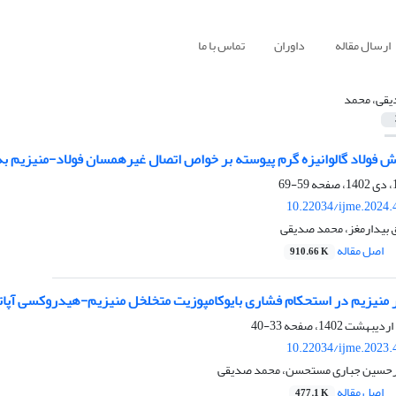
ارسال مقاله
داوران
تماس با ما
قی، محمد
 فولاد گالوانیزه گرم پیوسته بر خواص اتصال غیرهمسان فولاد-منیزیم ب
59-69
10.22034/ijme.2024.
 بیدارمغز، محمد صدیقی
اصل مقاله
910.66 K
ودر منیزیم در استحکام فشاری بایوکامپوزیت متخلخل منیزیم-هیدروکسی آپا
33-40
10.22034/ijme.2023.
میرحسین جباری مستحسن، محمد صدیقی
اصل مقاله
477.1 K