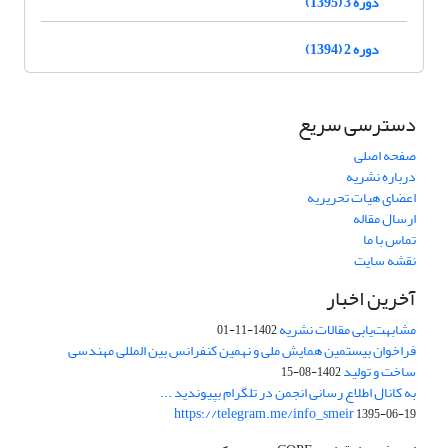
دوره 3 (1395)
دوره 2 (1394)
دسترسی سریع
صفحه اصلی
درباره نشریه
اعضای هیات تحریریه
ارسال مقاله
تماس با ما
نقشه سایت
آخرین اخبار
مشابهت‌یابی مقالات نشریه
1402-11-01
فراخوان بیستمین همایش ملی و نهمین کنفرانس بین المللی مهندسی
ساخت و تولید
1402-08-15
به کانال اطلاع رسانی انجمن در تلگرام بپیوندید ...
https://telegram.me/info_smeir
1395-06-19