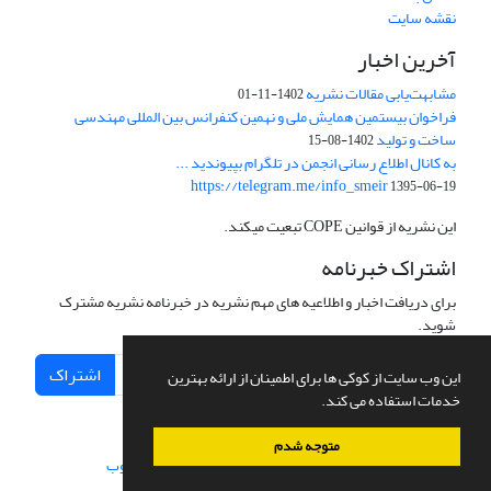
نقشه سایت
آخرین اخبار
مشابهت‌یابی مقالات نشریه
1402-11-01
فراخوان بیستمین همایش ملی و نهمین کنفرانس بین المللی مهندسی
ساخت و تولید
1402-08-15
به کانال اطلاع رسانی انجمن در تلگرام بپیوندید ...
https://telegram.me/info_smeir
1395-06-19
این نشریه از قوانین COPE تبعیت میکند.
اشتراک خبرنامه
برای دریافت اخبار و اطلاعیه های مهم نشریه در خبرنامه نشریه مشترک
شوید.
اشتراک
این وب سایت از کوکی ها برای اطمینان از ارائه بهترین
خدمات استفاده می کند.
متوجه شدم
سامانه مدیریت نشریات علمی.
طراحی و پیاده سازی از
سیناوب