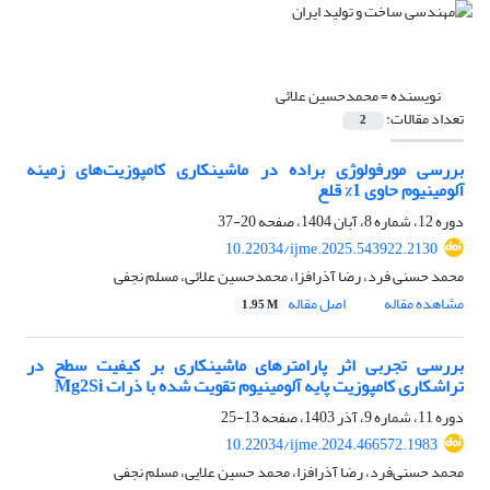
نویسنده =
محمدحسین علائی
تعداد مقالات:
2
بررسی مورفولوژی براده در ماشینکاری کامپوزیت‌های زمینه
آلومینیوم حاوی 1% قلع
دوره 12، شماره 8، آبان 1404، صفحه
20-37
10.22034/ijme.2025.543922.2130
محمد حسنی فرد، رضا آذرافزا، محمدحسین علائی، مسلم نجفی
مشاهده مقاله
اصل مقاله
1.95 M
بررسی تجربی اثر پارامترهای ماشینکاری بر کیفیت سطح در
تراشکاری کامپوزیت پایه آلومینیوم تقویت شده با ذرات Mg2Si
دوره 11، شماره 9، آذر 1403، صفحه
13-25
10.22034/ijme.2024.466572.1983
محمد حسنی‌فرد، رضا آذرافزا، محمد حسین علایی، مسلم نجفی