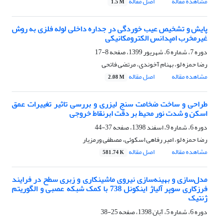
مشاهده مقاله
اصل مقاله
1.5 M
پایش و تشخیص عیب خوردگی در جداره داخلی لوله فلزی به روش
غیرمخرب امپدانس الکترومکانیکی
دوره 7، شماره 6، شهریور 1399، صفحه
8-17
رضا حمزه لو، بهنام آخوندی، مرتضی فاتحی
مشاهده مقاله
اصل مقاله
2.08 M
طراحی و ساخت ضخامت سنج لیزری و بررسی تاثیر تغییرات عمق
اسکن و شدت نور محیط بر دقت ابرنقاط خروجی
دوره 6، شماره 9، اسفند 1398، صفحه
37-44
رضا حمزه لو، امیر رفاهی اسکوئی، مصطفی ورمزیار
مشاهده مقاله
اصل مقاله
581.74 K
مدل‌سازی و بهینه‌سازی نیروی ماشینکاری و زبری سطح در فرایند
فرزکاری سوپر آلیاژ اینکونل 738 با کمک شبکه عصبی و الگوریتم
ژنتیک
دوره 6، شماره 5، آبان 1398، صفحه
25-38