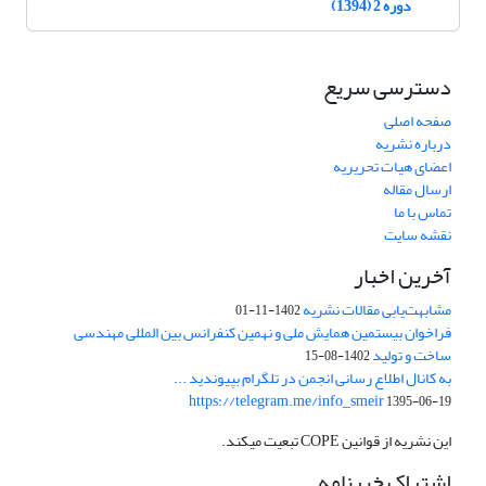
دوره 2 (1394)
دسترسی سریع
صفحه اصلی
درباره نشریه
اعضای هیات تحریریه
ارسال مقاله
تماس با ما
نقشه سایت
آخرین اخبار
مشابهت‌یابی مقالات نشریه
1402-11-01
فراخوان بیستمین همایش ملی و نهمین کنفرانس بین المللی مهندسی
ساخت و تولید
1402-08-15
به کانال اطلاع رسانی انجمن در تلگرام بپیوندید ...
https://telegram.me/info_smeir
1395-06-19
این نشریه از قوانین COPE تبعیت میکند.
اشتراک خبرنامه