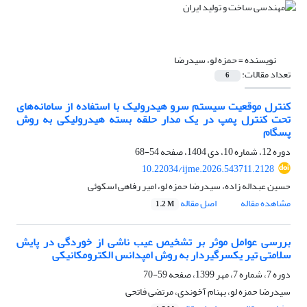
نویسنده =
حمزه لو، سیدرضا
تعداد مقالات:
6
کنترل موقعیت سیستم سرو هیدرولیک با استفاده از سامانه
های
تحت کنترل پمپ در یک مدار حلقه بسته هیدرولیکی به روش
پسگام
دوره 12، شماره 10، دی 1404، صفحه
54-68
10.22034/ijme.2026.543711.2128
حسین عبداله زاده، سیدرضا حمزه لو، امیر رفاهی اسکوئی
مشاهده مقاله
اصل مقاله
1.2 M
بررسی عوامل موثر بر تشخیص عیب ناشی از خوردگی در پایش
سلامتی تیر یکسرگیردار به روش امپدانس الکترومکانیکی
دوره 7، شماره 7، مهر 1399، صفحه
59-70
سیدرضا حمزه لو، بهنام آخوندی، مرتضی فاتحی