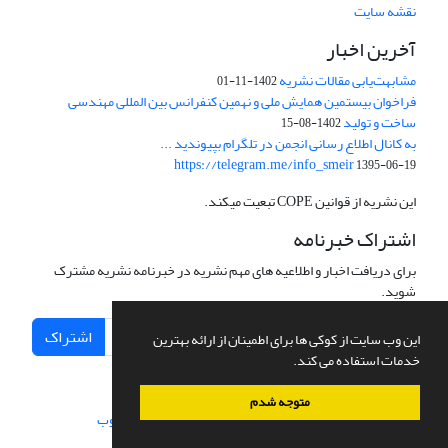
نقشه سایت
آخرین اخبار
مشابهت‌یابی مقالات نشریه
1402-11-01
فراخوان بیستمین همایش ملی و نهمین کنفرانس بین المللی مهندسی
ساخت و تولید
1402-08-15
به کانال اطلاع رسانی انجمن در تلگرام بپیوندید ...
https://telegram.me/info_smeir
1395-06-19
این نشریه از قوانین COPE تبعیت میکند.
اشتراک خبرنامه
برای دریافت اخبار و اطلاعیه های مهم نشریه در خبرنامه نشریه مشترک
شوید.
اشتراک
این وب سایت از کوکی ها برای اطمینان از ارائه بهترین
خدمات استفاده می کند.
متوجه شدم
سامانه مدیریت نشریات علمی.
طراحی و پیاده سازی از
سیناوب