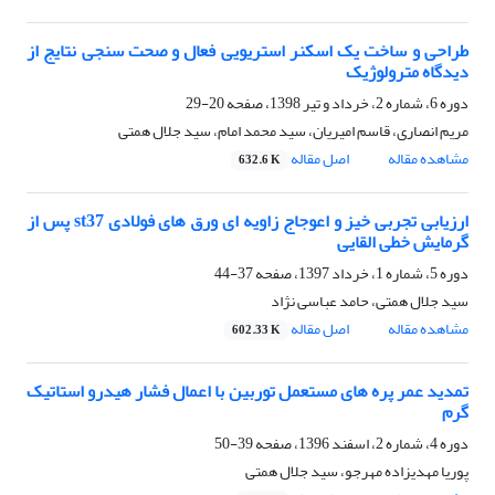
طراحی و ساخت یک اسکنر استریویی فعال و صحت سنجی نتایج از
دیدگاه مترولوژیک
دوره 6، شماره 2، خرداد و تیر 1398، صفحه
20-29
مریم انصاری، قاسم امیریان، سید محمد امام، سید جلال همتی
مشاهده مقاله
اصل مقاله
632.6 K
ارزیابی تجربی خیز و اعوجاج زاویه ای ورق های فولادی st37 پس از
گرمایش خطی القایی
دوره 5، شماره 1، خرداد 1397، صفحه
37-44
سید جلال همتی، حامد عباسی نژاد
مشاهده مقاله
اصل مقاله
602.33 K
تمدید عمر پره های مستعمل توربین با اعمال فشار هیدرو استاتیک
گرم
دوره 4، شماره 2، اسفند 1396، صفحه
39-50
پوریا مهدیزاده مهرجو، سید جلال همتی