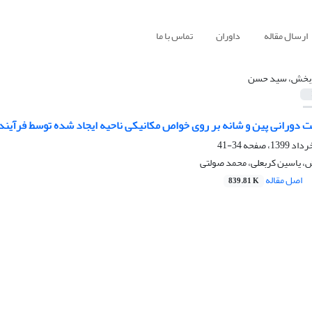
ارسال مقاله
داوران
تماس با ما
بخش، سید حسن
دورانی پین و شانه بر روی خواص مکانیکی ناحیه ایجاد شده توسط فرآیند اصط
34-41
 یاسین کربعلی، محمد صولتی
اصل مقاله
839.81 K