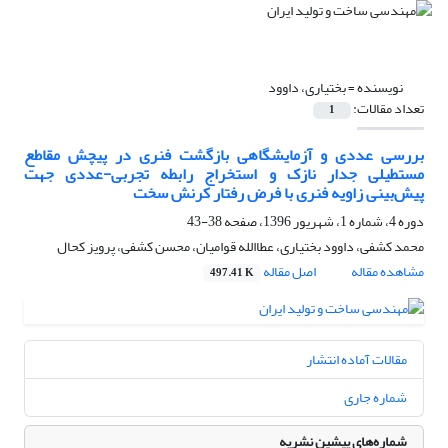
نویسنده =
بختیاری، داوود
تعداد مقالات:
1
بررسی عددی و آزمایشگاهی بازگشت فنری در پیچش مقاطع
مستطیلی جدار نازک و استخراج رابطه تجربی-عددی جهت
پیش‌بینی زاویه فنری با فرض رفتار کرنش سخت
دوره 4، شماره 1، شهریور 1396، صفحه
38-43
محمد کشفی، داوود بختیاری، عطاالله قوامیان، محسن کشفی، پرویز کحال
مشاهده مقاله
اصل مقاله
497.41 K
مقالات آماده انتشار
شماره جاری
شماره‌های پیشین نشریه