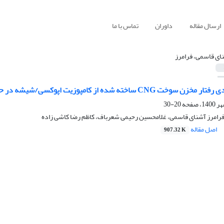
ارسال مقاله
داوران
تماس با ما
ای قاسمی، فرامرز
یت اپوکسی/شیشه در حالت های طراحی با ضخامت ثابت و متغیر تحت آزمون فشار ترکیدگی
20-30
فرامرز آشنای قاسمی، غلامحسین رحیمی شعرباف، کاظم رضا کاشی زاده
اصل مقاله
907.32 K