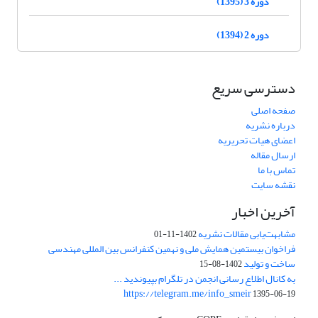
دوره 3 (1395)
دوره 2 (1394)
دسترسی سریع
صفحه اصلی
درباره نشریه
اعضای هیات تحریریه
ارسال مقاله
تماس با ما
نقشه سایت
آخرین اخبار
مشابهت‌یابی مقالات نشریه
1402-11-01
فراخوان بیستمین همایش ملی و نهمین کنفرانس بین المللی مهندسی
ساخت و تولید
1402-08-15
به کانال اطلاع رسانی انجمن در تلگرام بپیوندید ...
https://telegram.me/info_smeir
1395-06-19