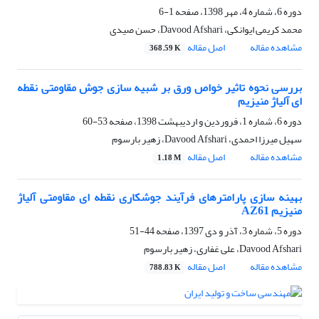
دوره 6، شماره 4، مهر 1398، صفحه
1-6
محمد کریمی ایوانکی، Davood Afshari، حسن صیدی
مشاهده مقاله
اصل مقاله
368.59 K
بررسی نحوه تاثیر خواص ورق بر شبیه سازی جوش مقاومتی نقطه
ای آلیاژ منیزیم
دوره 6، شماره 1، فروردین و اردیبهشت 1398، صفحه
53-60
سهیل میرزا احمدی، Davood Afshari، زهیر بارسوم
مشاهده مقاله
اصل مقاله
1.18 M
بهینه سازی پارامترهای فرآیند جوشکاری نقطه ای مقاومتی آلیاژ
منیزیم AZ61
دوره 5، شماره 3، آذر و دی 1397، صفحه
44-51
Davood Afshari، علی غفاری، زهیر بارسوم
مشاهده مقاله
اصل مقاله
788.83 K