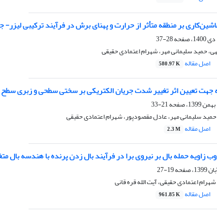
ماشین‌کاری بر منطقه متأثر از حرارت و پهنای برش در فرآیند ترکیبی لیزر- 
28-37
ی، حمید سلیمانی مهر، شهرام اعتمادی حقیقی
اصل مقاله
580.97 K
به جهت تعیین اثر تغییر شدت جریان الکتریکی بر سختی سطحی و زبری سطح قط
21-33
 حمید سلیمانی مهر، عادل مقصودپور، شهرام اعتمادی حقیقی
اصل مقاله
2.3 M
اوب زاویه حمله بال بر نیروی برا در فرآیند بال زدن پرنده با هندسه بال متغ
19-27
هرام اعتمادی حقیقی، آیت الله قره قانی
اصل مقاله
961.85 K