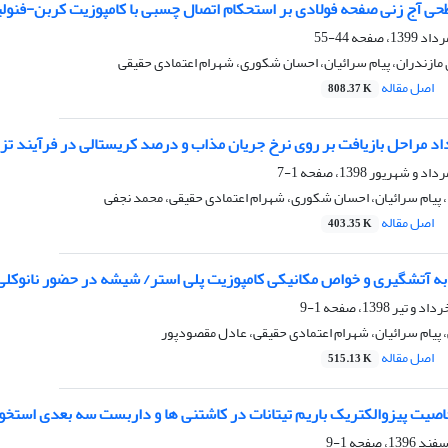
طحی آج زنی صفحه فولادی بر استحکام اتصال چسبی با کامپوزیت کربن-فنول
44-55
مازندران، پیام سرائیان، احسان شکوری، شهرام اعتمادی حقیقی
اصل مقاله
808.37 K
داد مراحل بازیافت بر روی نرخ جریان مذاب و درصد کریستالی در فرآیند ت
1-7
 پیام سرائیان، احسان شکوری، شهرام اعتمادی حقیقی، محمد نجفی
اصل مقاله
403.35 K
ه آتشگیری و خواص مکانیکی کامپوزیت پلی استر/ شیشه در حضور نانوکلی
1-9
پیام سرائیان، شهرام اعتمادی حقیقی، عادل مقصودپور
اصل مقاله
515.13 K
صیت پیزوالکتریک باریم تیتانات در کاشتنی ها و داربست سه بعدی استخو
1-9