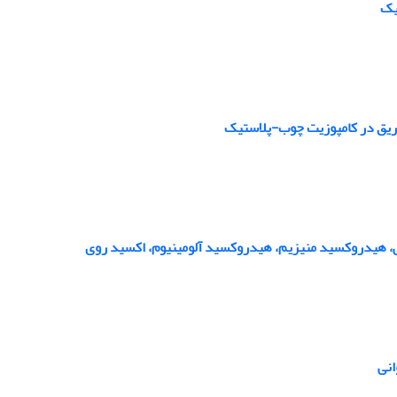
یک
زریق در کامپوزیت چوب-پلاستیک
، هیدروکسید منیزیم، هیدروکسید آلومینیوم، اکسید روی
انی