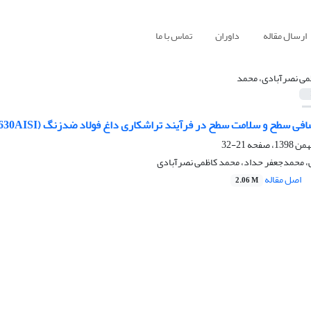
ارسال مقاله
داوران
تماس با ما
می نصرآبادی، محمد
 سلامت سطح در فرآیند تراشکاری داغ فولاد ضدزنگ (ph 17-4 (630AISI به کمک روانکاری کمینه (MQL)
21-32
 محمدجعفر حداد، محمد کاظمی نصرآبادی
اصل مقاله
2.06 M