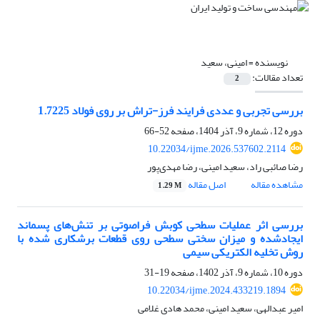
نویسنده =
امینی، سعید
تعداد مقالات:
2
بررسی تجربی و عددی فرایند فرز-تراش بر روی فولاد 1.7225
دوره 12، شماره 9، آذر 1404، صفحه
52-66
10.22034/ijme.2026.537602.2114
رضا صائبی راد، سعید امینی، رضا مهدی‌پور
مشاهده مقاله
اصل مقاله
1.29 M
بررسی اثر عملیات سطحی کوبش فراصوتی بر تنش‌های پسماند
ایجادشده و میزان سختی سطحی روی قطعات برشکاری شده با
روش تخلیه الکتریکی سیمی
دوره 10، شماره 9، آذر 1402، صفحه
19-31
10.22034/ijme.2024.433219.1894
امیر عبدالهی، سعید امینی، محمد هادی غلامی