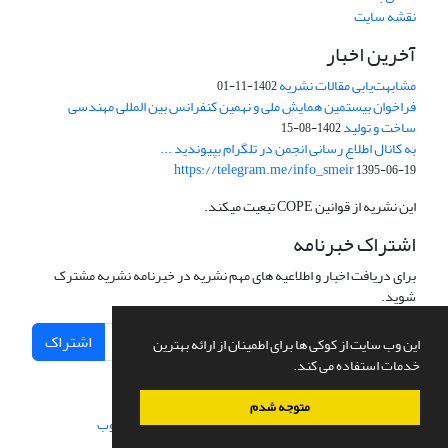
نقشه سایت
آخرین اخبار
مشابهت‌یابی مقالات نشریه
1402-11-01
فراخوان بیستمین همایش ملی و نهمین کنفرانس بین المللی مهندسی
ساخت و تولید
1402-08-15
به کانال اطلاع رسانی انجمن در تلگرام بپیوندید ...
https://telegram.me/info_smeir
1395-06-19
این نشریه از قوانین COPE تبعیت میکند.
اشتراک خبرنامه
برای دریافت اخبار و اطلاعیه های مهم نشریه در خبرنامه نشریه مشترک
شوید.
اشتراک
این وب سایت از کوکی ها برای اطمینان از ارائه بهترین
خدمات استفاده می کند.
متوجه شدم
سامانه مدیریت نشریات علمی.
طراحی و پیاده سازی از
سیناوب