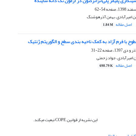
ینکاری پلیمر پلی‌اتراترکتون در آزمون تک دانه ساینده
54-62
 امیرآبادی، بهمن آذرهوشنگ
اصل مقاله
1.84 M
ح با فرم آزاد به کمک ناحیه بندی سطح و الگوریتم ژنتیک
22-31
 امیرآبادی، جواد زحمتی
اصل مقاله
698.79 K
این نشریه از قوانین COPE تبعیت میکند.
نفرانس بین المللی