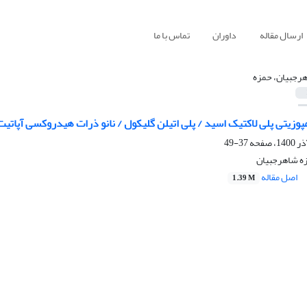
ارسال مقاله
داوران
تماس با ما
رجبیان، حمزه
امپوزیتی پلی لاکتیک اسید / پلی اتیلن گلیکول / نانو ذرات هیدروکسی آپات
37-49
ه شاهرجبیان
اصل مقاله
1.39 M