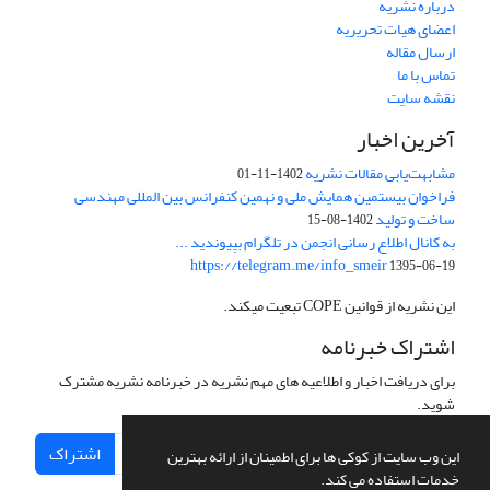
درباره نشریه
اعضای هیات تحریریه
ارسال مقاله
تماس با ما
نقشه سایت
آخرین اخبار
مشابهت‌یابی مقالات نشریه
1402-11-01
فراخوان بیستمین همایش ملی و نهمین کنفرانس بین المللی مهندسی
ساخت و تولید
1402-08-15
به کانال اطلاع رسانی انجمن در تلگرام بپیوندید ...
https://telegram.me/info_smeir
1395-06-19
این نشریه از قوانین COPE تبعیت میکند.
اشتراک خبرنامه
برای دریافت اخبار و اطلاعیه های مهم نشریه در خبرنامه نشریه مشترک
شوید.
اشتراک
این وب سایت از کوکی ها برای اطمینان از ارائه بهترین
خدمات استفاده می کند.