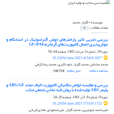
نویسنده =
گلزار، محمد
تعداد مقالات:
5
بررسی تجربی تاثیر پارامترهای جوش آلتراسونیک در استحکام و
جوش‌پذیری اتصال کامپوزیت‌های گرمانرم GF/PA6
دوره 10، شماره 5، مرداد 1402، صفحه
44-56
10.22034/ijme.2023.415429.1827
محمد صادقی، محمد گلزار، داود اکبری، محمد رضا کرفی
مشاهده مقاله
اصل مقاله
530.75 K
بررسی و مقایسه خواص مکانیکی کامپوزیت الیاف ممتد ABS/GF و
پلیمر ABS تولیدشده با روش لایه نشانی تجمعی مذاب
دوره 9، شماره 9، آذر 1401، صفحه
26-34
10.22034/ijme.2023.375334.1722
امیرمحمد منوچهری، محمد گلزار، علی مسعودی، هادی قربانی