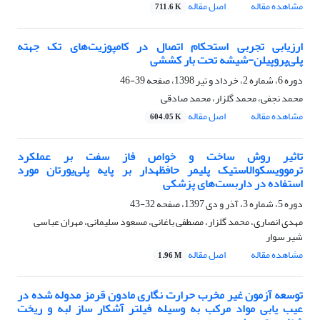
مشاهده مقاله
اصل مقاله
711.6 K
ارزیابی تجربی استحکام اتصال در کامپوزیت‌های تک جهته
پلی‌پروپیلن-شیشه تحت بار کششی
دوره 6، شماره 2، خرداد و تیر 1398، صفحه
39-46
محمد نجفی، محمد گلزار، محمد صادقی
مشاهده مقاله
اصل مقاله
604.05 K
تاثیر روش ساخت و خواص فاز سفت بر عملکرد
ترموویسکوالاستیک پلیمر حافظه‎‍دار بر پایه پلی‌یورتان مورد
استفاده در داربست‌های پزشکی
دوره 5، شماره 3، آذر و دی 1397، صفحه
32-43
مهدی انصاری، محمد گلزار، مصطفی باغانی، مسعود سلیمانی، مهران عباسی
شیر سوار
مشاهده مقاله
اصل مقاله
1.96 M
توسعه آزمون غیر مخرب حرارت نگاری مادون قرمز مدوله شده در
عیب یابی مواد مرکب به وسیله فیلتر آشکار ساز لبه و ریخت