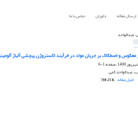
ارسال مقاله
داوران
تماس با ما
، عبدالواحد
معکوس و اصطکاک بر جریان مواد در فرآیند اکستروژن پیچشی آلیاژ آلومینیوم 3
1-6
، عبدالواحد کمی
اصل مقاله
708.25 K