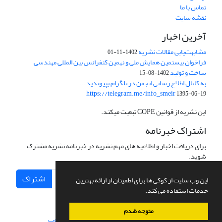
تماس با ما
نقشه سایت
آخرین اخبار
مشابهت‌یابی مقالات نشریه
1402-11-01
فراخوان بیستمین همایش ملی و نهمین کنفرانس بین المللی مهندسی
ساخت و تولید
1402-08-15
به کانال اطلاع رسانی انجمن در تلگرام بپیوندید ...
https://telegram.me/info_smeir
1395-06-19
این نشریه از قوانین COPE تبعیت میکند.
اشتراک خبرنامه
برای دریافت اخبار و اطلاعیه های مهم نشریه در خبرنامه نشریه مشترک
شوید.
اشتراک
این وب سایت از کوکی ها برای اطمینان از ارائه بهترین
خدمات استفاده می کند.
متوجه شدم
سامانه مدیریت نشریات علمی.
طراحی و پیاده سازی از
سیناوب