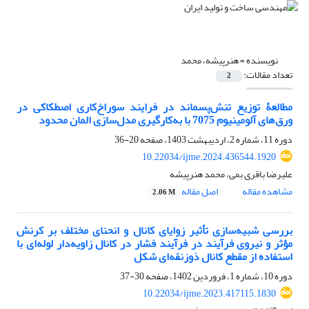
نویسنده =
هنرپیشه، محمد
تعداد مقالات:
2
مطالعۀ توزیع تنش‌پسماند در فرایند سوراخ‌کاری اصطکاکی در
ورق‌های آلومینیوم 7075 با به‌کارگیری مدل‌سازی المان محدود
دوره 11، شماره 2، اردیبهشت 1403، صفحه
20-36
10.22034/ijme.2024.436544.1920
علیرضا باقری بمی، محمد هنرپیشه
مشاهده مقاله
اصل مقاله
2.06 M
بررسی شبیه‌سازی تأثیر زوایای کانال و انحنای مختلف بر کرنش
مؤثر و نیروی فرآیند در فرآیند فشار در کانال زاویه‌دار لوله‌ای با
استفاده از مقطع کانال ذوزنقه‌ای شکل
دوره 10، شماره 1، فروردین 1402، صفحه
30-37
10.22034/ijme.2023.417115.1830