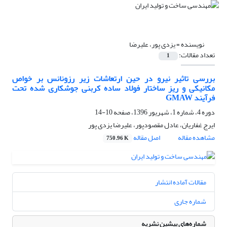
نویسنده =
یزدی پور، علیرضا
تعداد مقالات:
1
بررسی تاثیر نیرو در حین ارتعاشات زیر رزونانس بر خواص
مکانیکی و ریز ساختار فولاد ساده کربنی جوشکاری شده تحت
فرآیند GMAW
دوره 4، شماره 1، شهریور 1396، صفحه
10-14
ایرج غفاریان، عادل مقصودپور، علیرضا یزدی پور
مشاهده مقاله
اصل مقاله
750.96 K
مقالات آماده انتشار
شماره جاری
شماره‌های پیشین نشریه