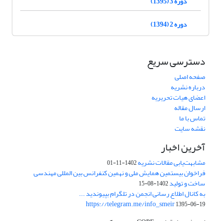
دوره 3 (1395)
دوره 2 (1394)
دسترسی سریع
صفحه اصلی
درباره نشریه
اعضای هیات تحریریه
ارسال مقاله
تماس با ما
نقشه سایت
آخرین اخبار
مشابهت‌یابی مقالات نشریه
1402-11-01
فراخوان بیستمین همایش ملی و نهمین کنفرانس بین المللی مهندسی
ساخت و تولید
1402-08-15
به کانال اطلاع رسانی انجمن در تلگرام بپیوندید ...
https://telegram.me/info_smeir
1395-06-19