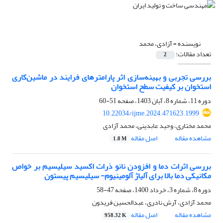
نویسنده =
آزادی، محمد
تعداد مقالات:
2
بررسی تجربی و بهینه‌سازی اثر پارامترهای فرایند در ماشین‌کاری
استخوان بر کیفیت سطح استخوان
دوره 11، شماره 8، آبان 1403، صفحه
51-60
10.22034/ijme.2024.471623.1999
محمد مختاری، وحید عابدینی، محمد آزادی
مشاهده مقاله
اصل مقاله
1.8 M
بررسی اثرات دما و افزودن نانو ذرات اکسید سیلیسیم بر خواص
مکانیکی دما بالا برای آلیاژ آلومینیوم- سیلیسیم پیستون
دوره 8، شماره 3، خرداد 1400، صفحه
47-58
محمد آزادی، آرش نادری، عبدالحسین فریدون
مشاهده مقاله
اصل مقاله
958.32 K