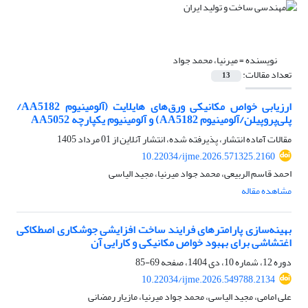
نویسنده =
میرنیا، محمد جواد
تعداد مقالات:
13
ارزیابی خواص مکانیکی ورق‌های هایلایت (آلومینیوم AA5182/
پلی‌پروپیلن/آلومینیوم AA5182) و آلومینیوم یکپارچه AA5052
مقالات آماده انتشار، پذیرفته شده، انتشار آنلاین از
01 مرداد 1405
10.22034/ijme.2026.571325.2160
احمد قاسم الربیعی، محمد جواد میرنیا، مجید الیاسی
مشاهده مقاله
بهینه‌سازی پارامترهای فرایند ساخت افزایشی جوشکاری اصطکاکی
اغتشاشی برای بهبود خواص مکانیکی و کارایی آن
دوره 12، شماره 10، دی 1404، صفحه
69-85
10.22034/ijme.2026.549788.2134
علی امامی، مجید الیاسی، محمد جواد میرنیا، مازیار رمضانی