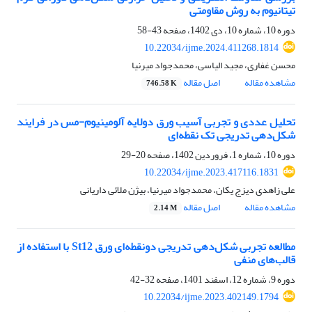
تیتانیوم به روش مقاومتی
دوره 10، شماره 10، دی 1402، صفحه
43-58
10.22034/ijme.2024.411268.1814
محسن غفاری، مجید الیاسی، محمدجواد میرنیا
مشاهده مقاله
اصل مقاله
746.58 K
تحلیل عددی و تجربی آسیب ورق دولایه آلومینیوم-مس در فرایند
شکل‌دهی تدریجی تک نقطه‌ای
دوره 10، شماره 1، فروردین 1402، صفحه
20-29
10.22034/ijme.2023.417116.1831
علی زاهدی دیزج یکان، محمدجواد میرنیا، بیژن ملائی داریانی
مشاهده مقاله
اصل مقاله
2.14 M
مطالعه تجربی شکل‌دهی تدریجی دونقطه‌ای ورق St12 با استفاده از
قالب‌های منفی
دوره 9، شماره 12، اسفند 1401، صفحه
32-42
10.22034/ijme.2023.402149.1794