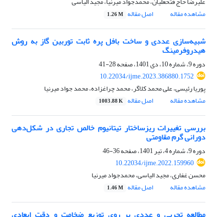
علیرضا حاج فتحعلیان، محمدجواد میرنیا، مجید الیاسی
مشاهده مقاله
اصل مقاله
1.26 M
شبیه‌سازی عددی و ساخت بافل پره ثابت توربین گاز به روش
هیدروفرمینگ
دوره 9، شماره 10، دی 1401، صفحه
28-41
10.22034/ijme.2023.386880.1752
پوریا رئیسی، علی محمد کلاگر، محمد چراغزاده، محمد جواد میرنیا
مشاهده مقاله
اصل مقاله
1003.88 K
بررسی تغییرات ریزساختار تیتانیوم خالص تجاری در شکل‌دهی
دورانی گرم مقاومتی
دوره 9، شماره 4، تیر 1401، صفحه
36-46
10.22034/ijme.2022.159960
محسن غفاری، مجید الیاسی، محمدجواد میرنیا
مشاهده مقاله
اصل مقاله
1.46 M
مطالعه تجربی و عددی بر روی توزیع ضخامت و دقت ابعادی