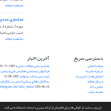
مشاهده مقاله
مدلسازی عددی ا
دوره 5، شماره 2، مهر و آبان 1397، صفحه
حبیب دارابی بختیا
مشاهده مقاله
دسترسی سریع
آخرین اخبار
صفحه اصلی
مشابهت‌یابی مقالات نشریه
1402-11-01
درباره نشریه
فراخوان بیستمین همایش ملی و نهمین ک
اعضای هیات تحریریه
مهندسی ساخت و تولید
1402-08-15
ارسال مقاله
به کانال اطلاع رسانی انجمن در تلگرام بپ
تماس با ما
/telegram.me/info_smeir
1395-06-19
نقشه سایت
سامانه مدیریت نشریات علمی.
طراحی و پیاده سازی از
سیناوب
این وب سایت از کوکی ها برای اطمینان از ارائه بهترین خدمات استفاده می کند.