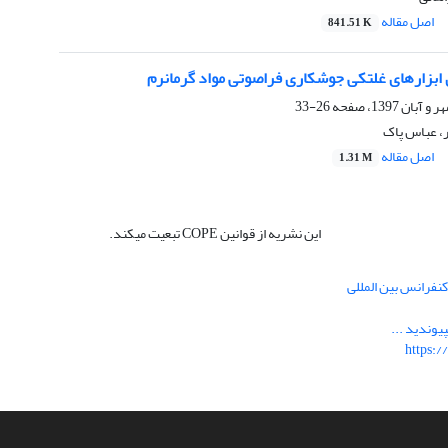
اصل مقاله
841.51 K
بزارهای غلتکی جوشکاری فراصوتی مواد گرمانرم
26-33
ر، عباس پاک
اصل مقاله
1.31 M
این نشریه از قوانین COPE تبعیت میکند.
نفرانس بین المللی
یوندید ...
https:/