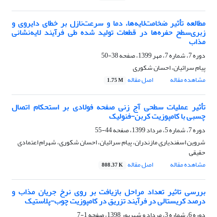
مطالعه تأثیر ضخامت‌لایه‌ها، دما و سرعت‌نازل بر خطای دایروی و
زبری‌سطح حفره‌ها در قطعات تولید شده طی فرآیند لایه‌نشانی
مذاب
دوره 7، شماره 7، مهر 1399، صفحه
38-50
پیام سرائیان، احسان شکوری
مشاهده مقاله
اصل مقاله
1.75 M
تأثیر عملیات سطحی آج زنی صفحه فولادی بر استحکام اتصال
چسبی با کامپوزیت کربن-فنولیک
دوره 7، شماره 5، مرداد 1399، صفحه
44-55
شروین اسفندیاری مازندران، پیام سرائیان، احسان شکوری، شهرام اعتمادی
حقیقی
مشاهده مقاله
اصل مقاله
808.37 K
بررسی تاثیر تعداد مراحل بازیافت بر روی نرخ جریان مذاب و
درصد کریستالی در فرآیند تزریق در کامپوزیت چوب-پلاستیک
دوره 6، شماره 3، مرداد و شهریور 1398، صفحه
1-7