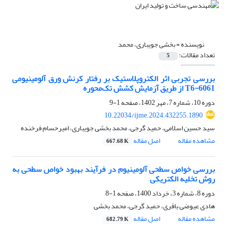
نویسنده =
بخشی جویباری، محمد
تعداد مقالات:
5
بررسی تجربی اثر الکتروپلاستیک بر رفتار کرنش ورق ‌آلومینیومی‌
‌6061-T6 از طریق آزمایش کشش تک‌محوره
دوره 10، شماره 7، مهر 1402، صفحه
1-9
10.22034/ijme.2024.432255.1890
سید حسین اسلامی، حمید گرجی، محمد بخشی جویباری، امیرحسام فرخنده
مشاهده مقاله
اصل مقاله
667.68 K
بررسی خواص سطحی آلومینیوم در فرآیند بهبود خواص سطحی به
روش تخلیه الکتریکی
دوره 8، شماره 3، خرداد 1400، صفحه
1-8
هادی عیوضی باقری، حمید گرجی، محمد بخشی
مشاهده مقاله
اصل مقاله
682.79 K