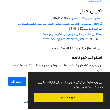
نقشه سایت
آخرین اخبار
مشابهت‌یابی مقالات نشریه
1402-11-01
فراخوان بیستمین همایش ملی و نهمین کنفرانس بین المللی مهندسی
ساخت و تولید
1402-08-15
به کانال اطلاع رسانی انجمن در تلگرام بپیوندید ...
https://telegram.me/info_smeir
1395-06-19
این نشریه از قوانین COPE تبعیت میکند.
اشتراک خبرنامه
برای دریافت اخبار و اطلاعیه های مهم نشریه در خبرنامه نشریه مشترک
شوید.
اشتراک
این وب سایت از کوکی ها برای اطمینان از ارائه بهترین
خدمات استفاده می کند.
متوجه شدم
سامانه مدیریت نشریات علمی.
طراحی و پیاده سازی از
سیناوب