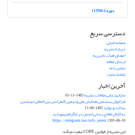
دوره 2 (1394)
دسترسی سریع
صفحه اصلی
درباره نشریه
اعضای هیات تحریریه
ارسال مقاله
تماس با ما
نقشه سایت
آخرین اخبار
مشابهت‌یابی مقالات نشریه
1402-11-01
فراخوان بیستمین همایش ملی و نهمین کنفرانس بین المللی مهندسی
ساخت و تولید
1402-08-15
به کانال اطلاع رسانی انجمن در تلگرام بپیوندید ...
https://telegram.me/info_smeir
1395-06-19
این نشریه از قوانین COPE تبعیت میکند.