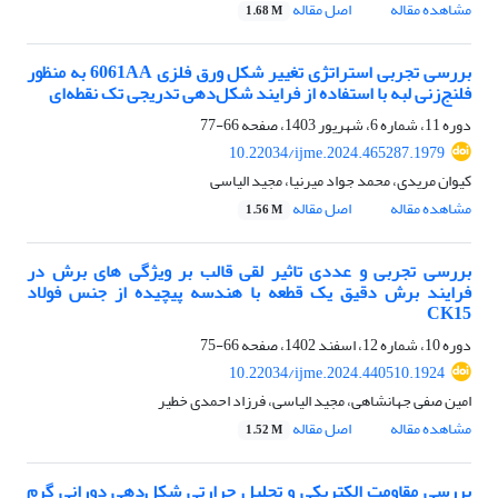
مشاهده مقاله
اصل مقاله
1.68 M
بررسی تجربی استراتژی تغییر شکل ورق فلزی 6061AA به منظور
فلنج‌زنی لبه با استفاده از فرایند شکل‌دهی تدریجی تک نقطه‌ای
دوره 11، شماره 6، شهریور 1403، صفحه
66-77
10.22034/ijme.2024.465287.1979
کیوان مریدی، محمد جواد میرنیا، مجید الیاسی
مشاهده مقاله
اصل مقاله
1.56 M
بررسی تجربی و عددی تاثیر لقی قالب بر ویژگی‏ های برش در
فرایند برش دقیق یک قطعه با هندسه پیچیده از جنس فولاد
CK15
دوره 10، شماره 12، اسفند 1402، صفحه
66-75
10.22034/ijme.2024.440510.1924
امین صفی جهانشاهی، مجید الیاسی، فرزاد احمدی خطیر
مشاهده مقاله
اصل مقاله
1.52 M
بررسی مقاومت الکتریکی و تحلیل حرارتی شکل‌دهی دورانی گرم