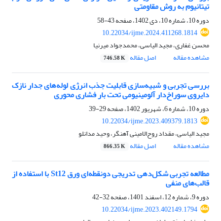
تیتانیوم به روش مقاومتی
دوره 10، شماره 10، دی 1402، صفحه
43-58
10.22034/ijme.2024.411268.1814
محسن غفاری، مجید الیاسی، محمدجواد میرنیا
مشاهده مقاله
اصل مقاله
746.58 K
بررسی تجربی و شبیه‌سازی قابلیت جذب انرژی لوله‌های جدار نازک
دایروی سوراخ‌دار آلومینیومی تحت بار فشاری محوری
دوره 10، شماره 6، شهریور 1402، صفحه
29-39
10.22034/ijme.2023.409379.1813
مجید الیاسی، مقداد روح‌الامینی آهنگر، وحید مدانلو
مشاهده مقاله
اصل مقاله
866.35 K
مطالعه تجربی شکل‌دهی تدریجی دونقطه‌ای ورق St12 با استفاده از
قالب‌های منفی
دوره 9، شماره 12، اسفند 1401، صفحه
32-42
10.22034/ijme.2023.402149.1794