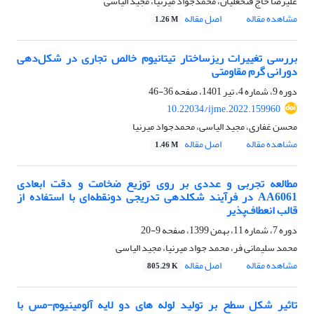
علیرضا حاج فتحعلیان، محمدجواد میرنیا، مجید الیاسی
مشاهده مقاله
اصل مقاله
1.26 M
بررسی تغییرات ریزساختار تیتانیوم خالص تجاری در شکل‌دهی
دورانی گرم مقاومتی
دوره 9، شماره 4، تیر 1401، صفحه
36-46
10.22034/ijme.2022.159960
محسن غفاری، مجید الیاسی، محمدجواد میرنیا
مشاهده مقاله
اصل مقاله
1.46 M
مطالعه تجربی و عددی بر روی توزیع ضخامت و دقت ابعادی
AA6061 در فرآیند شکلدهی تدریجی دونقطه‌ای با استفاده از
قالب انعطاف‌پذیر
دوره 7، شماره 11، بهمن 1399، صفحه
9-20
محمد سلیمانی فر، محمد جواد میرنیا، مجید الیاسی
مشاهده مقاله
اصل مقاله
805.29 K
تاثیر شکل سطح بر تولید لوله های دو لایه آلومینیوم-مس با