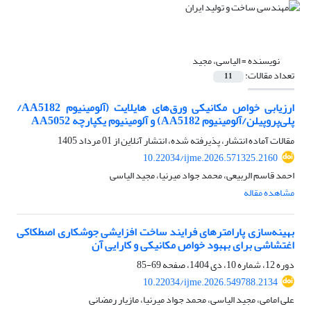
نویسنده =
الیاسی، مجید
تعداد مقالات:
11
ارزیابی خواص مکانیکی ورق‌های هایلایت (آلومینیوم AA5182/
پلی‌پروپیلن/آلومینیوم AA5182) و آلومینیوم یکپارچه AA5052
مقالات آماده انتشار، پذیرفته شده، انتشار آنلاین از
01 مرداد 1405
10.22034/ijme.2026.571325.2160
احمد قاسم الربیعی، محمد جواد میرنیا، مجید الیاسی
مشاهده مقاله
بهینه‌سازی پارامترهای فرایند ساخت افزایشی جوشکاری اصطکاکی
اغتشاشی برای بهبود خواص مکانیکی و کارایی آن
دوره 12، شماره 10، دی 1404، صفحه
69-85
10.22034/ijme.2026.549788.2134
علی امامی، مجید الیاسی، محمد جواد میرنیا، مازیار رمضانی