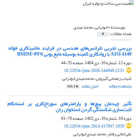
نویسنده =
ابوترابی، محمد مهدی
تعداد مقالات:
8
بررسی تجربی تلرانس‌های هندسی در فرایند ماشینکاری فولاد
AISI 4140
با روانکاری کمینه بوسیله مایع یونی
BMIM-PF6
دوره 12، شماره 10، دی 1404، صفحه
35-44
10.22034/ijme.2026.544949.2131
شهاب رمضانی گهروئی، محمدمهدی ابوترابی
مشاهده مقاله
اصل مقاله
543.3 K
تأثیر چیدمان پیچ‌ها و پارامترهای سوراخ‌کاری بر استحکام
ثابت‌سازی شکستگی گردن استخوان ران
دوره 10، شماره 10، دی 1402، صفحه
70-81
10.22034/ijme.2024.417897.1839
علی امانی رفتار، محمد مهدی ابوترابی