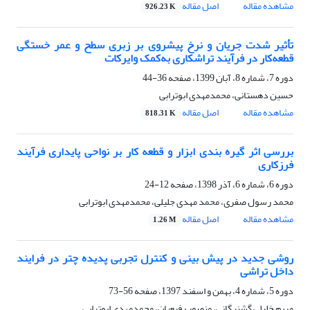
مشاهده مقاله
اصل مقاله
926.23 K
تأثیر شدت جریان و نرخ پیشروی بر زبری سطح و عمر خستگی
قطعه‌کار در فرآیند تراشکاری به‌کمک وایرکات
دوره 7، شماره 8، آبان 1399، صفحه
36-44
حسین دهستانی، محمدمهدی ابوترابی
مشاهده مقاله
اصل مقاله
818.31 K
بررسی اثر گیره بندی ابزار و قطعه کار بر نواحی پایداری فرآیند
فرزکاری
دوره 6، شماره 6، آذر 1398، صفحه
12-24
محمد رسول صفری، محمد مهدی جلیلی، محمدمهدی ابوترابی
مشاهده مقاله
اصل مقاله
1.26 M
روشی جدید در پیش‏ بینی و کنترل تجربی پدیده چتر در فرایند
داخل‏ تراشی
دوره 5، شماره 4، بهمن و اسفند 1397، صفحه
56-73
مریم خلیلی گشنیگانی، منصور رفیعیان، محمدمهدی ابوترابی