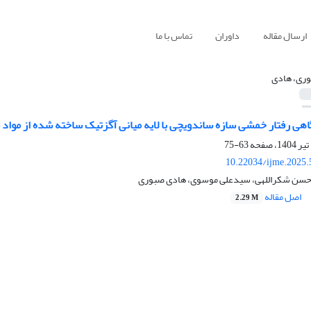
ارسال مقاله
داوران
تماس با ما
ری، هادی
ی رفتار خمشی سازه ساندویچی با لایه میانی آگزتیک ساخته شده از مواد 
63-75
10.22034/ijme.2025.
حسن شکراللهی، سیدعلی موسوی، هادی صبوری
اصل مقاله
2.29 M