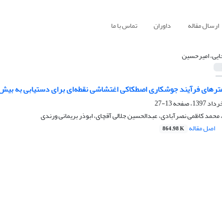
ارسال مقاله
داوران
تماس با ما
یی، امیرحسین
امترهای فرآیند جوشکاری اصطکاکی اغتشاشی نقطه‌ای برای دستیابی به بی
13-27
حمد کاظمی نصرآبادی، عبدالحسین جلالی آقچای، ابوذر بریمانی ورندی
اصل مقاله
864.98 K