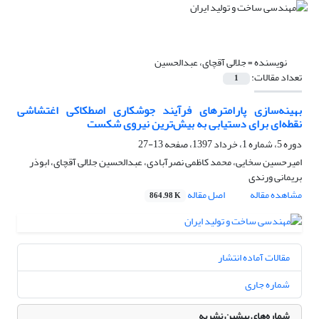
نویسنده =
جلالی آقچای، عبدالحسین
تعداد مقالات:
1
بهینه‌سازی پارامترهای فرآیند جوشکاری اصطکاکی اغتشاشی
نقطه‌ای برای دستیابی به بیش‌ترین نیروی شکست
دوره 5، شماره 1، خرداد 1397، صفحه
13-27
امیرحسین سخایی، محمد کاظمی نصرآبادی، عبدالحسین جلالی آقچای، ابوذر
بریمانی ورندی
مشاهده مقاله
اصل مقاله
864.98 K
مقالات آماده انتشار
شماره جاری
شماره‌های پیشین نشریه