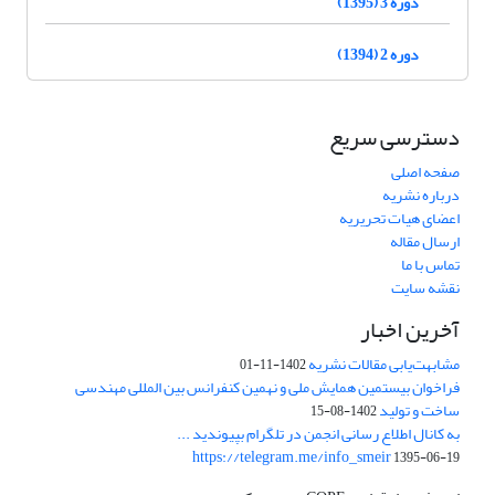
دوره 3 (1395)
دوره 2 (1394)
دسترسی سریع
صفحه اصلی
درباره نشریه
اعضای هیات تحریریه
ارسال مقاله
تماس با ما
نقشه سایت
آخرین اخبار
مشابهت‌یابی مقالات نشریه
1402-11-01
فراخوان بیستمین همایش ملی و نهمین کنفرانس بین المللی مهندسی
ساخت و تولید
1402-08-15
به کانال اطلاع رسانی انجمن در تلگرام بپیوندید ...
https://telegram.me/info_smeir
1395-06-19