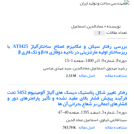
نویسنده =
عمادالدین، اسماعیل
تعداد مقالات:
2
بررسی رفتار سیلان و مکانیزم اصلاح ساختارآلیاژ ATI425 با
ریزساختار اولیه مارتنزیتی در ناحیه دوفازی β/α و تک فازی β
دوره 8، شماره 9، آذر 1400، صفحه
1-13
رشید مهدوی، اسماعیل عمادالدین، سید مهدی عباسی
مشاهده مقاله
اصل مقاله
2.53 M
رفتار تغییر شکل پلاستیک دیسک های آلیاژ آلومینیوم 5452 تحت
فرآیند پیچش فشار بالای مقید نشده و تأثیر پارامترهای دور و
فشارهای اعمالی بر شعاع بحرانی آن ها
دوره 3، شماره 3، اسفند 1395، صفحه
40-47
سینا قائمی خیاوی، اسماعیل عماد الدین
مشاهده مقاله
اصل مقاله
763.79 K