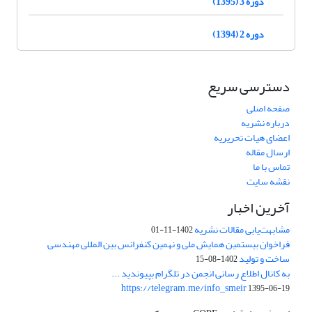
دوره 3 (1395)
دوره 2 (1394)
دسترسی سریع
صفحه اصلی
درباره نشریه
اعضای هیات تحریریه
ارسال مقاله
تماس با ما
نقشه سایت
آخرین اخبار
مشابهت‌یابی مقالات نشریه
1402-11-01
فراخوان بیستمین همایش ملی و نهمین کنفرانس بین المللی مهندسی
ساخت و تولید
1402-08-15
به کانال اطلاع رسانی انجمن در تلگرام بپیوندید ...
https://telegram.me/info_smeir
1395-06-19