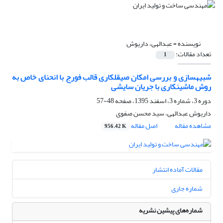
نویسنده =
عبدالهی، داریوش
تعداد مقالات:
1
شبیه‎سازی و بررسی امکان صیقل‎کاری قالب فورج با انحنای خاص به
روش ماشین‎کاری با جریان سایشی
دوره 3، شماره 3، اسفند 1395، صفحه
48-57
داریوش عبدالهی، سید محسن صفوی
مشاهده مقاله
اصل مقاله
956.42 K
مقالات آماده انتشار
شماره جاری
شماره‌های پیشین نشریه