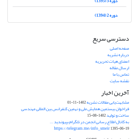
دوره 3 (1395)
دوره 2 (1394)
دسترسی سریع
صفحه اصلی
درباره نشریه
اعضای هیات تحریریه
ارسال مقاله
تماس با ما
نقشه سایت
آخرین اخبار
مشابهت‌یابی مقالات نشریه
1402-11-01
فراخوان بیستمین همایش ملی و نهمین کنفرانس بین المللی مهندسی
ساخت و تولید
1402-08-15
به کانال اطلاع رسانی انجمن در تلگرام بپیوندید ...
https://telegram.me/info_smeir
1395-06-19