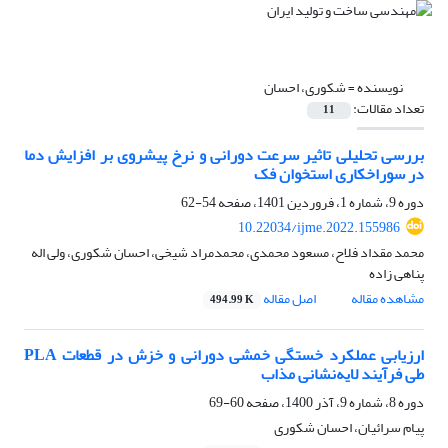
نویسنده =
شکوری، احسان
تعداد مقالات:
11
بررسی تحلیلی تاثیر سرعت دورانی و نرخ پیشروی بر افزایش دما
در سوراخکاری استخوان فک
دوره 9، شماره 1، فروردین 1401، صفحه
54-62
10.22034/ijme.2022.155986
محمد مقداد فلاح، مسعود محمدی، محمدمراد شیخی، احسان شکوری، ولی اله
پناهی زاده
مشاهده مقاله
اصل مقاله
494.99 K
ارزیابی عملکرد خستگی خمشی دورانی و خزش در قطعات PLA
طی فرآیند لایه‌نشانی مذاب
دوره 8، شماره 9، آذر 1400، صفحه
60-69
پیام سرائیان، احسان شکوری