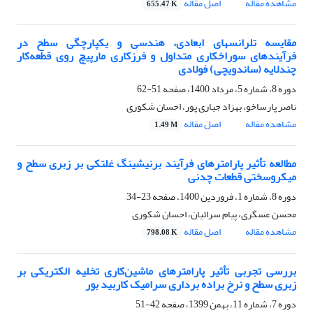
مشاهده مقاله
اصل مقاله
655.47 K
مقایسه تلرانسهای ابعادی، هندسی و یکپارچگی سطح در
فرآیندهای سوراخکاری متداول و فرزکاری مارپیچ روی قطعه‌کار
چندلایه (ساندویچی) فولادی
دوره 8، شماره 5، مرداد 1400، صفحه
51-62
ناصر پارساخو، بهزاد جباری پور، احسان شکوری
مشاهده مقاله
اصل مقاله
1.49 M
مطالعه تأثیر پارامترهای فرآیند برنیشینگ غلتکی بر زبری سطح و
میکروسختی قطعات چدنی
دوره 8، شماره 1، فروردین 1400، صفحه
23-34
محسن عسگری، پیام سرائیان، احسان شکوری
مشاهده مقاله
اصل مقاله
798.08 K
بررسی تجربی تأثیر پارامترهای ماشین‌کاری تخلیه الکتریکی بر
زبری سطح و نرخ براده برداری سرامیک کاربید بور
دوره 7، شماره 11، بهمن 1399، صفحه
42-51