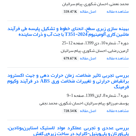
محمد نعمتی، احسان شکوری، پیام سرائیان
مشاهده مقاله
اصل مقاله
559.47 K
بهینه سازی زبری سطح، انحنای خطوط و تشکیل پلیسه طی فرآیند
ماشین کاری آلومینیوم 2024-T351 با جت آب و ذرات ساینده
دوره 7، شماره 10، دی 1399، صفحه
12-25
آرمین رضایی، احسان شکوری، پیام سرائیان
مشاهده مقاله
اصل مقاله
679.67 K
بررسی تجربی تاثیر ضخامت، زمان حرارت دهی و جهت اکسترود
برانقباض حرارتی و تغییرات ضخامت ورق ABS در فرآیند وکیوم
فرمینگ
دوره 7، شماره 8، آبان 1399، صفحه
1-9
یوسف میرزالو، پیام سرائیان، احسان شکوری، محمد نجفی
مشاهده مقاله
اصل مقاله
728.54 K
بررسی عددی و تجربی عملکرد مواد لاستیک استایرن‌بوتادین،
پلی‌اورتان و پلی‌وینیل-کلراید در ساخت زیره‌ی کفش