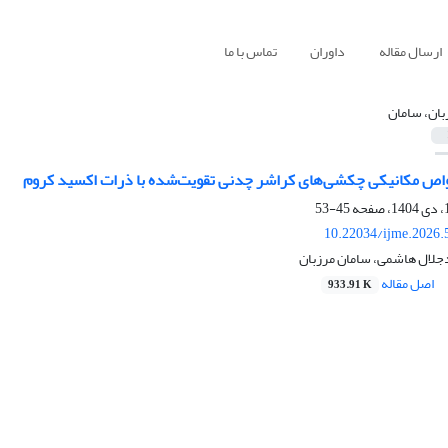
ارسال مقاله
داوران
تماس با ما
بان، سامان
اص مکانیکی چکشی‌های کراشر چدنی تقویت‌شده با ذرات اکسید کروم
45-53
10.22034/ijme.2026.
جلال هاشمی، سامان مرزبان
اصل مقاله
933.91 K