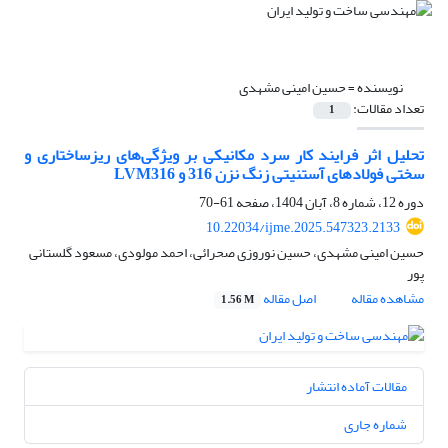
نویسنده =
حسین امینی مشهدی
تعداد مقالات:
1
تحلیل اثر فرایند کار سرد مکانیکی بر ویژگی‌های ریزساختاری و
سختی فولادهای آستنیتی زنگ نزن 316 و LVM316
دوره 12، شماره 8، آبان 1404، صفحه
61-70
10.22034/ijme.2025.547323.2133
حسین امینی مشهدی، حسین نوروزی صحرائی، احمد مولودی، مسعود گلستانی
پور
مشاهده مقاله
اصل مقاله
1.56 M
مقالات آماده انتشار
شماره جاری