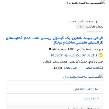
نویسنده =
ناصح، حسن
تعداد مقالات:
1
طراحی بهینه نامعین یک کپسول زیستی تحت عدم قطعیت‌های
تلرانس‏های هندسی ساخت و مونتاژ
دوره 12، شماره 7، مهر 1404، صفحه
64-80
10.22034/ijme.2025.536106.2111
حسن ناصح، حدیثه کریمایی، محمد لسانی فدافن
مشاهده مقاله
اصل مقاله
1.98 M
مقالات آماده انتشار
شماره جاری
شماره‌های پیشین نشریه