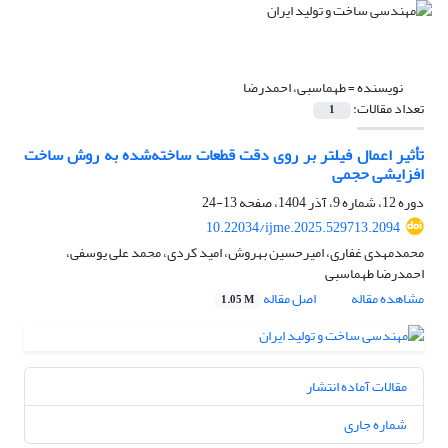
نویسنده =
طهماسبی، احمدرضا
تعداد مقالات:
1
تأثیر اعمال فیلتر بر روی دقت قطعات ساخته‌شده به روش ساخت
افزایشی حجمی
دوره 12، شماره 9، آذر 1404، صفحه
13-24
10.22034/ijme.2025.529713.2094
محمدمهدی غفاری، امیرحسین بهروش، امید کردی، محمد علی یوسفی،
احمدرضا طهماسبی
مشاهده مقاله
اصل مقاله
1.05 M
مقالات آماده انتشار
شماره جاری