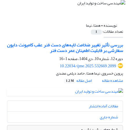
نویسنده =
همتا، نیما
تعداد مقالات:
1
بررسی تأثیر تغییر ضخامت لایه‌های دست فنر عقب کامیونت دایون
سفارشی بر قابلیت اطمینان عمر دست فنر
دوره 12، شماره 10، دی 1404، صفحه
1-16
10.22034/ijme.2025.532669.2099
پروین خسروی، نیما همتا، حامد دیلمی عضدی
مشاهده مقاله
اصل مقاله
1.2 M
مقالات آماده انتشار
شماره جاری
شماره‌های پیشین نشریه