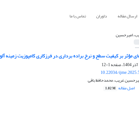
ارسال مقاله
داوران
تماس با ما
ب، امیرحسین
ی مؤثر بر کیفیت سطح و نرخ براده برداری در فرزکاری کامپوزیت زمینه آل
1-12
10.22034/ijme.2025.
یرحسین غریب، محمدحافظ باقی
اصل مقاله
1.02 M