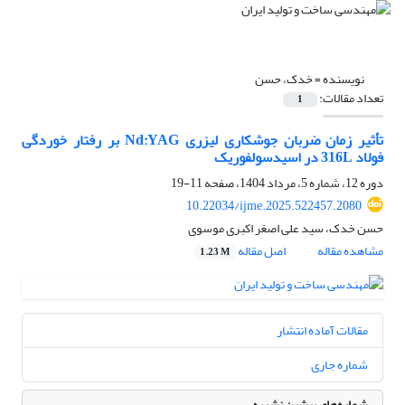
نویسنده =
خدک، حسن
تعداد مقالات:
1
تأثیر زمان ضربان جوشکاری لیزری Nd:YAG بر رفتار خوردگی
فولاد 316L در اسیدسولفوریک
دوره 12، شماره 5، مرداد 1404، صفحه
11-19
10.22034/ijme.2025.522457.2080
حسن خدک، سید علی اصغر اکبری موسوی
مشاهده مقاله
اصل مقاله
1.23 M
مقالات آماده انتشار
شماره جاری
شماره‌های پیشین نشریه