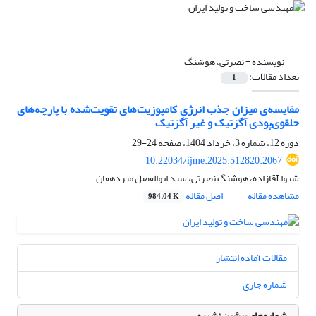
نویسنده =
نصرتی، هوشنگ
تعداد مقالات:
1
مقایسه‌ی میزان جذب انرژی کامپوزیت‌های تقویت‌شده با پارچه‌های
حلقوی‌پودی آگزتیک و غیر آگزتیک
دوره 12، شماره 3، خرداد 1404، صفحه
24-29
10.22034/ijme.2025.512820.2067
شیوا آقازاده، هوشنگ نصرتی، سید ابوالفضل میردهقان
مشاهده مقاله
اصل مقاله
984.04 K
مقالات آماده انتشار
شماره جاری
شماره‌های پیشین نشریه